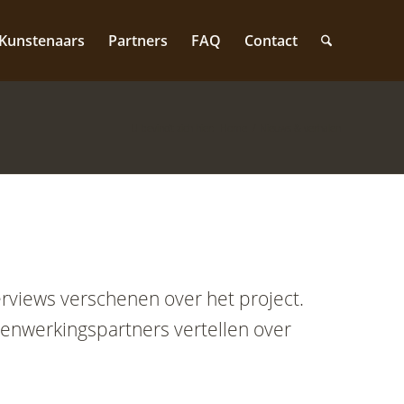
Kunstenaars
Partners
FAQ
Contact
U bevindt zich hier:
Home
/
Nieuws & verhalen
terviews verschenen over het project.
enwerkingspartners vertellen over