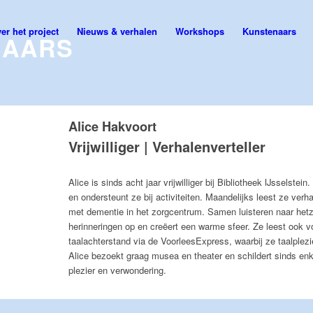
er het project
Nieuws & verhalen
Workshops
Kunstenaars
NAARS
Alice Hakvoort
Vrijwilliger | Verhalenverteller
Alice is sinds acht jaar vrijwilliger bij Bibliotheek IJsselste
en ondersteunt ze bij activiteiten. Maandelijks leest ze ve
met dementie in het zorgcentrum. Samen luisteren naar hetze
herinneringen op en creëert een warme sfeer. Ze leest ook v
taalachterstand via de VoorleesExpress, waarbij ze taalplezie
Alice bezoekt graag musea en theater en schildert sinds enk
plezier en verwondering.