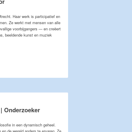
or
trecht. Haar werk is participatief en
komen. Ze werkt met mensen van alle
evallige voorbijgangers — en creëert
ns, beeldende kunst en muziek
 | Onderzoeker
losofie in een dynamisch geheel.
n en de wereld anders te ervaren. Ze