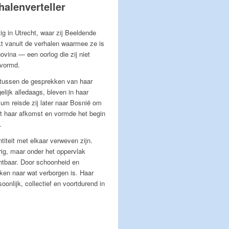
halenverteller
g in Utrecht, waar zij Beeldende
t vanuit de verhalen waarmee ze is
ovina — een oorlog die zij niet
evormd.
, tussen de gesprekken van haar
lijk alledaags, bleven in haar
um reisde zij later naar Bosnië om
met haar afkomst en vormde het begin
.
titeit met elkaar verweven zijn.
rig, maar onder het oppervlak
htbaar. Door schoonheid en
jken naar wat verborgen is. Haar
onlijk, collectief en voortdurend in