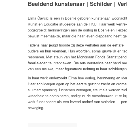
Beeldend kunstenaar | Schilder | Ver
Elma Čavčić is een in Bosnië geboren kunstenaar, woonachti
Kunst en Educatie studeerde aan de HKU. Haar werk vertrek
opgegroeid: herinneringen aan de oorlog in Bosnië en Herzeg
bewust meemaakte, maar die haar leven diepgaand heeft g
Tijdens haar jeugd hoorde zij deze verhalen aan de eettafel
ouders en hun vrienden. Hun woorden, soms gruwelijk en tege
resoneren. Met steun van het Mondriaan Fonds Startstipendi
familieleden te interviewen. Die reis versterkte haar band 
van een nieuwe, meer figuratieve richting in haar schilderijen
In haar werk onderzoekt Elma hoe oorlog, herinnering en iden
Haar schilderijen ogen op het eerste gezicht zacht en drome
sluimert spanning. Lichamen vervagen, trauma’s worden zic
wreedheid te combineren, nodigt zij de toeschouwer uit te ki
werk functioneert als een levend archief van verhalen — perso
beweging.