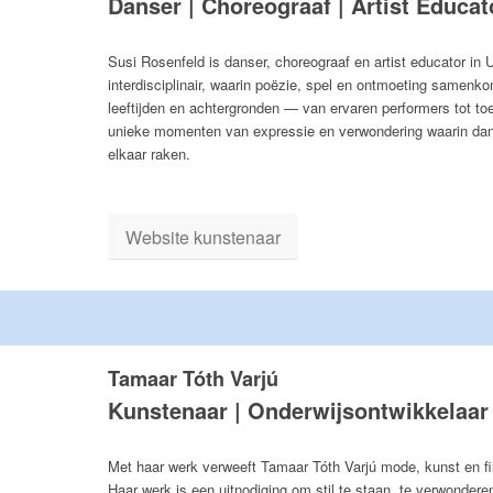
Danser | Choreograaf | Artist Educat
Susi Rosenfeld is danser, choreograaf en artist educator in U
interdisciplinair, waarin poëzie, spel en ontmoeting samen
leeftijden en achtergronden — van ervaren performers tot to
unieke momenten van expressie en verwondering waarin da
elkaar raken.
Website kunstenaar
Tamaar Tóth Varjú
Kunstenaar | Onderwijsontwikkelaar
Met haar werk verweeft Tamaar Tóth Varjú mode, kunst en fi
Haar werk is een uitnodiging om stil te staan, te verwondere